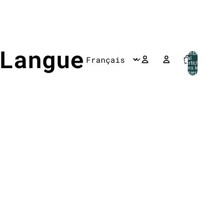
Langue
Nombre
total
d’articles
dans le
panier: 0