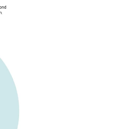
pond
m.